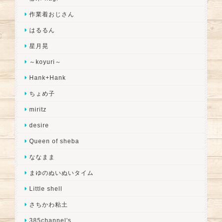
作業着おじさん
はるるん
星月晃
～koyuri～
Hank+Hank
ちょめ子
miritz
desire
Queen of sheba
ななまま
まゆのぬいぬいタイム
Little shell
さちかわ粘土
385channel's