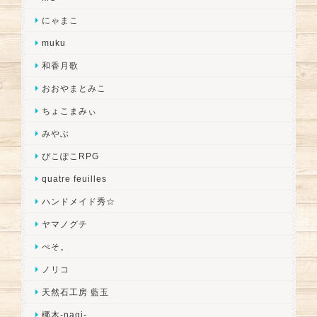
にゃまこ
muku
和香月歌
おおやまとみこ
ちょこまみぃ
みやぶ
ぴこぽこRPG
quatre feuilles
ハンドメイド秀☆
ヤマノグチ
ぺそ。
ノリコ
天然石工房 藍玉
梛木-nagi-