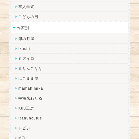
卒入学式
こどもの日
作家別
卯の月屋
Izuchi
ミズイロ
青りんごなな
はこまま屋
mamahimika
宇海来わたる
Kuu工房
Ranunculus
トビジ
MO