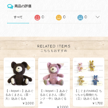
商品の評価
0
0
0
すべて
RELATED ITEMS
こちらもおすすめ
【～koyuri～】あみぐ
【～koyuri～】あみぐ
【こぐまのrukka】ち
るみくまさん（茶・
るみくまさん（濃ピ
っちゃな動物たち
大）/あみぐるみ
ンク・中）/あみぐる
（立）/あみぐるみ
み
¥2,000
¥1,700
¥2,000