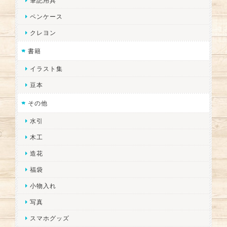
筆記用具
ペンケース
クレヨン
書籍
イラスト集
豆本
その他
水引
木工
造花
福袋
小物入れ
写真
スマホグッズ