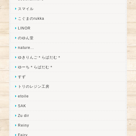
スマイル
こぐまのrukka
LINOR
のゆん堂
nature...
ゆきりんご＊らぱだむ＊
ゆーち＊らぱだむ＊
すず
トリのレジン工房
etoile
SAK
Zu dir
Reiny
Fairy