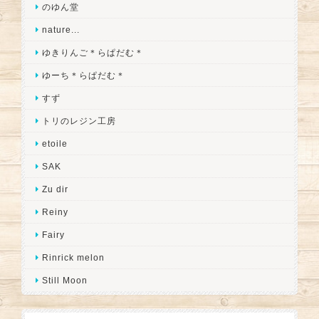
のゆん堂
nature...
ゆきりんご＊らぱだむ＊
ゆーち＊らぱだむ＊
すず
トリのレジン工房
etoile
SAK
Zu dir
Reiny
Fairy
Rinrick melon
Still Moon