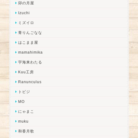
卯の月屋
Izuchi
ミズイロ
青りんごなな
はこまま屋
mamahimika
宇海来わたる
Kuu工房
Ranunculus
トビジ
MO
にゃまこ
muku
和香月歌