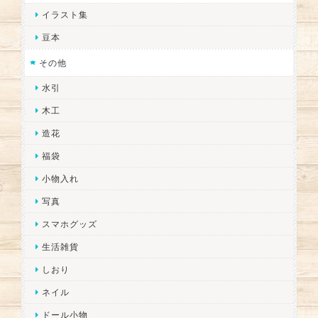
イラスト集
豆本
その他
水引
木工
造花
福袋
小物入れ
写真
スマホグッズ
生活雑貨
しおり
ネイル
ドール小物