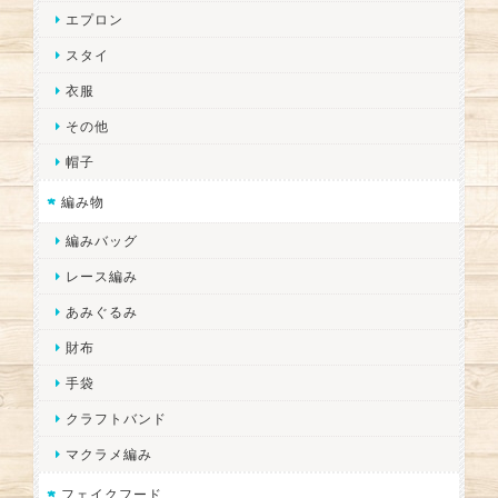
エプロン
スタイ
衣服
その他
帽子
編み物
編みバッグ
レース編み
あみぐるみ
財布
手袋
クラフトバンド
マクラメ編み
フェイクフード