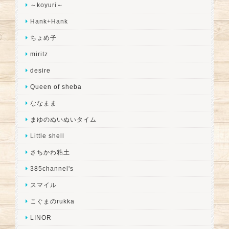
～koyuri～
Hank+Hank
ちょめ子
miritz
desire
Queen of sheba
ななまま
まゆのぬいぬいタイム
Little shell
さちかわ粘土
385channel's
スマイル
こぐまのrukka
LINOR