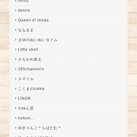
miritz
desire
Queen of sheba
ななまま
まゆのぬいぬいタイム
Little shell
さちかわ粘土
385channel's
スマイル
こぐまのrukka
LINOR
のゆん堂
nature...
ゆきりんご＊らぱだむ＊