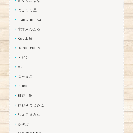
青りんごなな
はこまま屋
mamahimika
宇海来わたる
Kuu工房
Ranunculus
トビジ
MO
にゃまこ
muku
和香月歌
おおやまとみこ
ちょこまみぃ
みやぶ