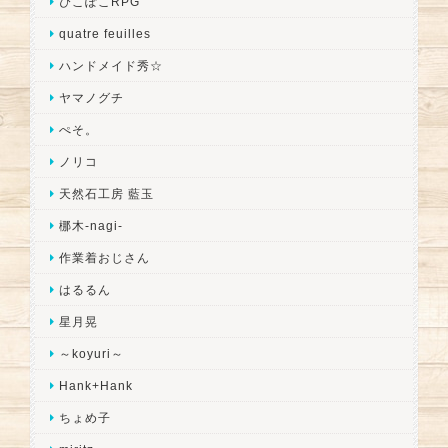
ぴこぽこRPG
quatre feuilles
ハンドメイド秀☆
ヤマノグチ
ぺそ。
ノリコ
天然石工房 藍玉
梛木-nagi-
作業着おじさん
はるるん
星月晃
～koyuri～
Hank+Hank
ちょめ子