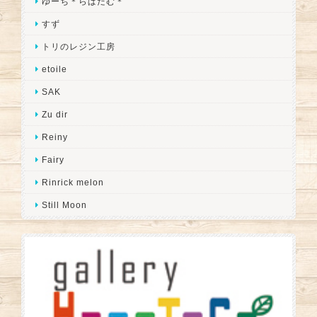
ゆーち＊らぱだむ＊
すず
トリのレジン工房
etoile
SAK
Zu dir
Reiny
Fairy
Rinrick melon
Still Moon