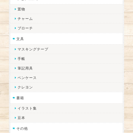
置物
チャーム
ブローチ
文具
マスキングテープ
手帳
筆記用具
ペンケース
クレヨン
書籍
イラスト集
豆本
その他