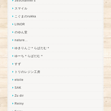
385channel's
スマイル
こぐまのrukka
LINOR
のゆん堂
nature...
ゆきりんご＊らぱだむ＊
ゆーち＊らぱだむ＊
すず
トリのレジン工房
etoile
SAK
Zu dir
Reiny