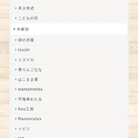
卒入学式
こどもの日
作家別
卯の月屋
Izuchi
ミズイロ
青りんごなな
はこまま屋
mamahimika
宇海来わたる
Kuu工房
Ranunculus
トビジ