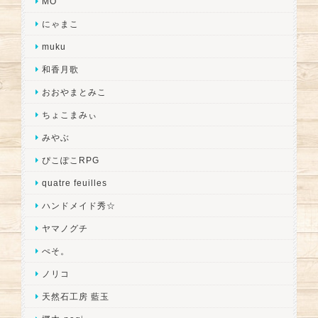
MO
にゃまこ
muku
和香月歌
おおやまとみこ
ちょこまみぃ
みやぶ
ぴこぽこRPG
quatre feuilles
ハンドメイド秀☆
ヤマノグチ
ぺそ。
ノリコ
天然石工房 藍玉