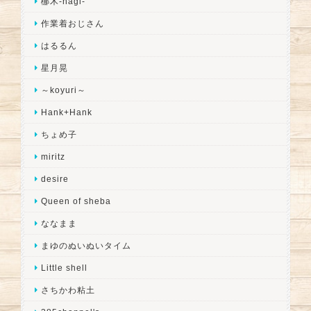
梛木-nagi-
作業着おじさん
はるるん
星月晃
～koyuri～
Hank+Hank
ちょめ子
miritz
desire
Queen of sheba
ななまま
まゆのぬいぬいタイム
Little shell
さちかわ粘土