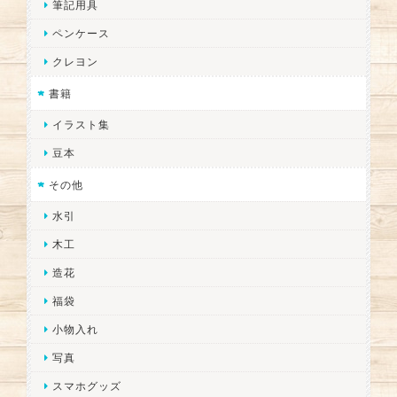
筆記用具
ペンケース
クレヨン
書籍
イラスト集
豆本
その他
水引
木工
造花
福袋
小物入れ
写真
スマホグッズ