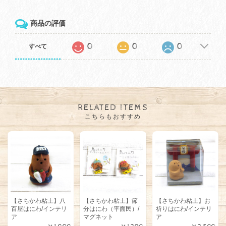
商品の評価
0
0
0
すべて
RELATED ITEMS
こちらもおすすめ
【さちかわ粘土】八
【さちかわ粘土】節
【さちかわ粘土】お
百屋はにわ/インテリ
分はにわ（平面民）/
祈りはにわ/インテリ
ア
マグネット
ア