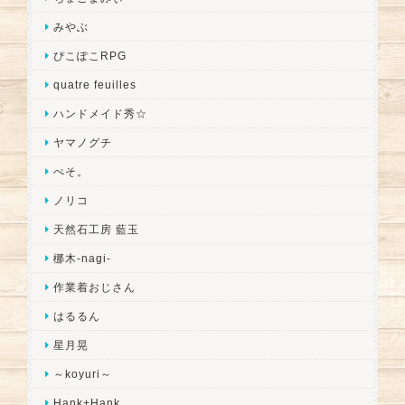
みやぶ
ぴこぽこRPG
quatre feuilles
ハンドメイド秀☆
ヤマノグチ
ぺそ。
ノリコ
天然石工房 藍玉
梛木-nagi-
作業着おじさん
はるるん
星月晃
～koyuri～
Hank+Hank