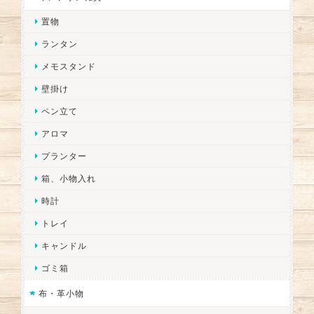
置物
ランタン
メモスタンド
壁掛け
ペン立て
アロマ
プランター
箱、小物入れ
時計
トレイ
キャンドル
ゴミ箱
布・革小物