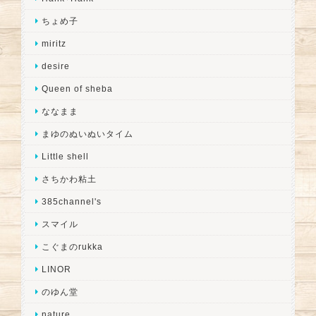
ちょめ子
miritz
desire
Queen of sheba
ななまま
まゆのぬいぬいタイム
Little shell
さちかわ粘土
385channel's
スマイル
こぐまのrukka
LINOR
のゆん堂
nature...