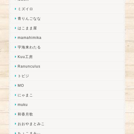
ミズイロ
青りんごなな
はこまま屋
mamahimika
宇海来わたる
Kuu工房
Ranunculus
トビジ
MO
にゃまこ
muku
和香月歌
おおやまとみこ
ちょこまみぃ