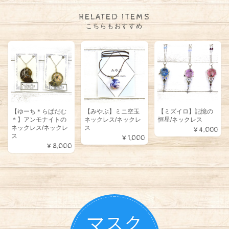
RELATED ITEMS
こちらもおすすめ
【ゆーち＊らぱだむ
【みやぶ】ミニ空玉
【ミズイロ】記憶の
＊】アンモナイトの
ネックレス/ネックレ
恒星/ネックレス
ネックレス/ネックレ
ス
¥4,000
ス
¥1,000
¥8,000
マスク