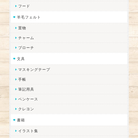
フード
羊毛フェルト
置物
チャーム
ブローチ
文具
マスキングテープ
手帳
筆記用具
ペンケース
クレヨン
書籍
イラスト集