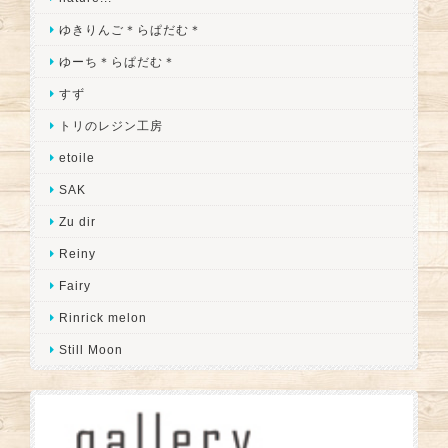
ゆきりんご＊らぱだむ＊
ゆーち＊らぱだむ＊
すず
トリのレジン工房
etoile
SAK
Zu dir
Reiny
Fairy
Rinrick melon
Still Moon