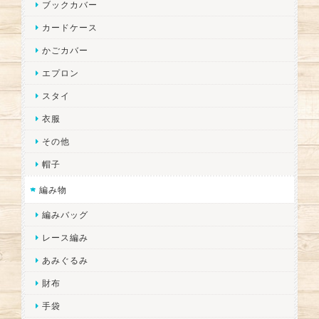
ブックカバー
カードケース
かごカバー
エプロン
スタイ
衣服
その他
帽子
編み物
編みバッグ
レース編み
あみぐるみ
財布
手袋