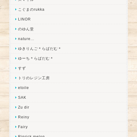
こぐまのrukka
LINOR
のゆん堂
nature...
ゆきりんご＊らぱだむ＊
ゆーち＊らぱだむ＊
すず
トリのレジン工房
etoile
SAK
Zu dir
Reiny
Fairy
Rinrick melon