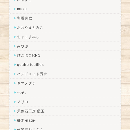
muku
和香月歌
おおやまとみこ
ちょこまみぃ
みやぶ
ぴこぽこRPG
quatre feuilles
ハンドメイド秀☆
ヤマノグチ
ぺそ。
ノリコ
天然石工房 藍玉
梛木-nagi-
作業着おじさん