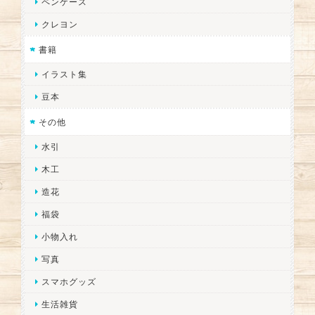
ペンケース
クレヨン
書籍
イラスト集
豆本
その他
水引
木工
造花
福袋
小物入れ
写真
スマホグッズ
生活雑貨