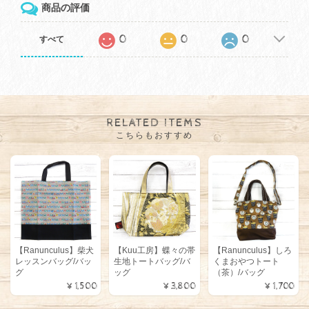
商品の評価
0
0
0
すべて
RELATED ITEMS
こちらもおすすめ
【Ranunculus】柴犬
【Kuu工房】蝶々の帯
【Ranunculus】しろ
レッスンバッグ/バッ
生地トートバッグ/バ
くまおやつトート
グ
ッグ
（茶）/バッグ
¥1,500
¥3,800
¥1,700