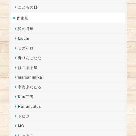
こどもの日
作家別
卯の月屋
Izuchi
ミズイロ
青りんごなな
はこまま屋
mamahimika
宇海来わたる
Kuu工房
Ranunculus
トビジ
MO
にゃまこ