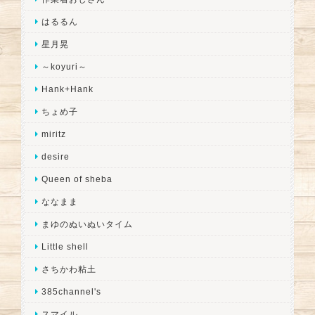
はるるん
星月晃
～koyuri～
Hank+Hank
ちょめ子
miritz
desire
Queen of sheba
ななまま
まゆのぬいぬいタイム
Little shell
さちかわ粘土
385channel's
スマイル