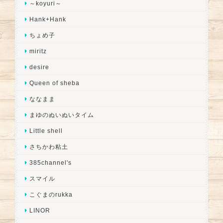
～koyuri～
Hank+Hank
ちょめ子
miritz
desire
Queen of sheba
ななまま
まゆのぬいぬいタイム
Little shell
さちかわ粘土
385channel's
スマイル
こぐまのrukka
LINOR