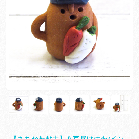
【さちかわ粘土】八百屋はにわ/イン