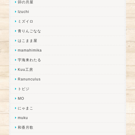
卯の月屋
Izuchi
ミズイロ
青りんごなな
はこまま屋
mamahimika
宇海来わたる
Kuu工房
Ranunculus
トビジ
MO
にゃまこ
muku
和香月歌