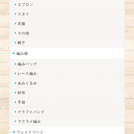
エプロン
スタイ
衣服
その他
帽子
編み物
編みバッグ
レース編み
あみぐるみ
財布
手袋
クラフトバンド
マクラメ編み
フェイクフード