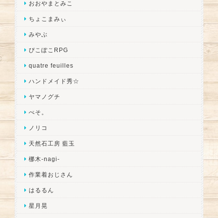
おおやまとみこ
ちょこまみぃ
みやぶ
ぴこぽこRPG
quatre feuilles
ハンドメイド秀☆
ヤマノグチ
ぺそ。
ノリコ
天然石工房 藍玉
梛木-nagi-
作業着おじさん
はるるん
星月晃