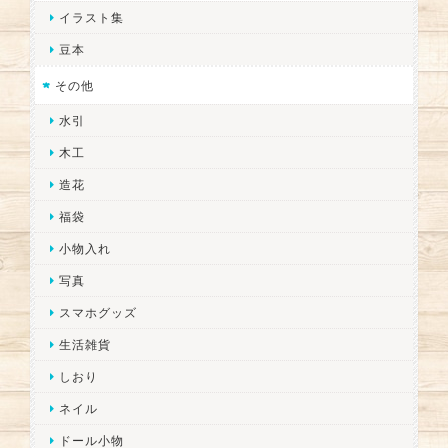
イラスト集
豆本
その他
水引
木工
造花
福袋
小物入れ
写真
スマホグッズ
生活雑貨
しおり
ネイル
ドール小物