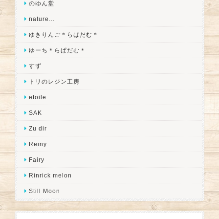
のゆん堂
nature...
ゆきりんご＊らぱだむ＊
ゆーち＊らぱだむ＊
すず
トリのレジン工房
etoile
SAK
Zu dir
Reiny
Fairy
Rinrick melon
Still Moon