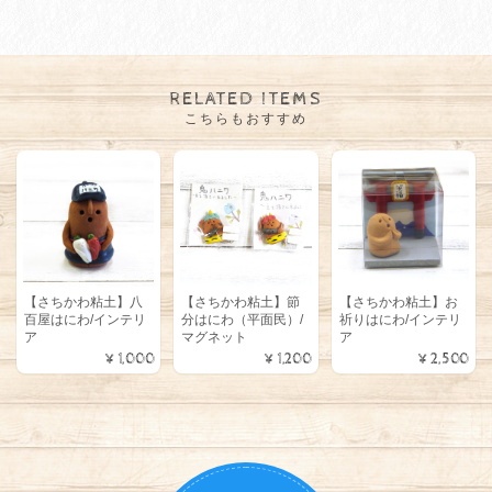
RELATED ITEMS
こちらもおすすめ
【さちかわ粘土】八
【さちかわ粘土】節
【さちかわ粘土】お
百屋はにわ/インテリ
分はにわ（平面民）/
祈りはにわ/インテリ
ア
マグネット
ア
¥1,000
¥1,200
¥2,500