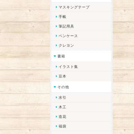
マスキングテープ
手帳
筆記用具
ペンケース
クレヨン
書籍
イラスト集
豆本
その他
水引
木工
造花
福袋