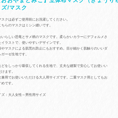
【おおやまとみこ】立体布マスク（きょうり
イズ/マスク
マスクは必ずご使用前にお洗濯してください。
こちらのマスクはミシン縫いです。
わいらしい恐竜とサメ柄のマスクです。柔らかいカラーにデフォルメさ
たイラストで、使いやすいデザインです。
燥やマスクによる肌荒れ防止にもおすすめ。目が細かく肌触りのいいダ
ルガーゼ生地です。
などをしっかり吸収してくれる生地で、丈夫な縫製で安心してお使いい
だけます。
女兼用でお使いいただける大人用サイズです。二重マスク用としてもお
すめです。
イズ：大人女性～男性用サイズ