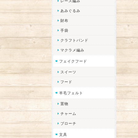
レース編み
あみぐるみ
財布
手袋
クラフトバンド
マクラメ編み
フェイクフード
スイーツ
フード
羊毛フェルト
置物
チャーム
ブローチ
文具