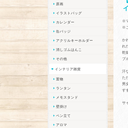
原画
イラストバッグ
※
カレンダー
※
缶バッジ
か
アクリルキーホルダー
れ
消しゴムはんこ
乾
ブ
その他
インテリア雑貨
汗
た
置物
男
ランタン
す
メモスタンド
サ
壁掛け
ペン立て
アロマ