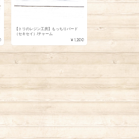
ッ
【トリのレジン工房】もっちりバード
（セキセイ）/チャーム
0
¥1,200