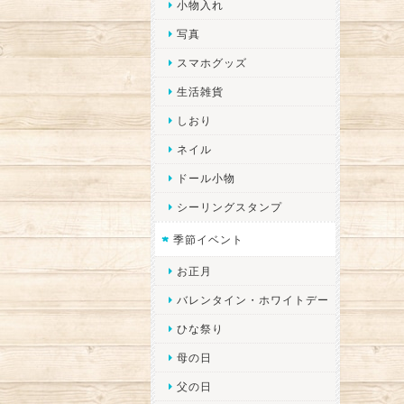
小物入れ
写真
スマホグッズ
生活雑貨
しおり
ネイル
ドール小物
シーリングスタンプ
季節イベント
お正月
バレンタイン・ホワイトデー
ひな祭り
母の日
父の日