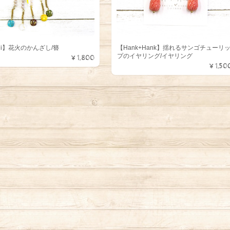
chi】花火のかんざし/簪
【Hank+Hank】揺れるサンゴチューリ
プのイヤリング/イヤリング
¥1,800
¥1,50