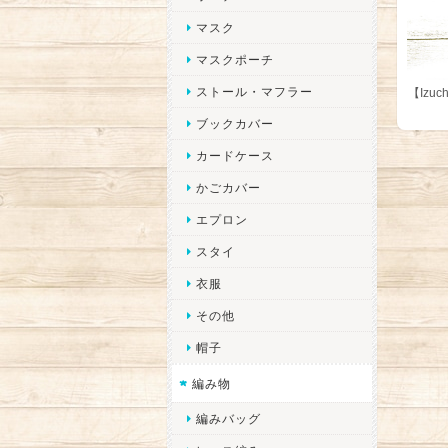
マスク
マスクポーチ
ストール・マフラー
【Izu
ブックカバー
カードケース
かごカバー
エプロン
スタイ
衣服
その他
帽子
編み物
編みバッグ