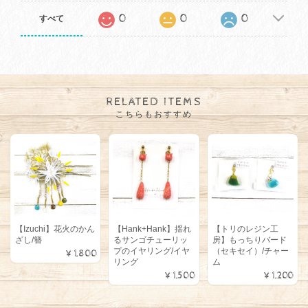
0
0
0
すべて
RELATED ITEMS
こちらもおすすめ
【Izuchi】花火のかん
【Hank+Hank】揺れ
【トリのレジン工
ざし/簪
るサンゴチューリッ
房】もっちりバード
プのイヤリング/イヤ
（セキセイ）/チャー
¥1,800
リング
ム
¥1,500
¥1,200