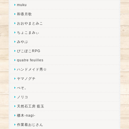
muku
和香月歌
おおやまとみこ
ちょこまみぃ
みやぶ
ぴこぽこRPG
quatre feuilles
ハンドメイド秀☆
ヤマノグチ
ぺそ。
ノリコ
天然石工房 藍玉
梛木-nagi-
作業着おじさん