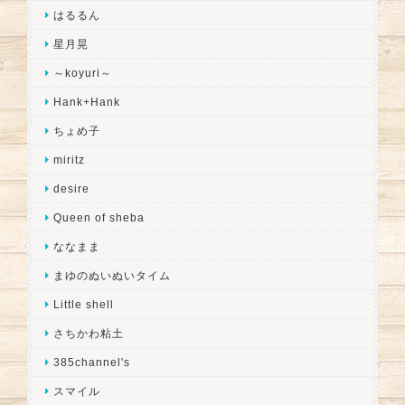
はるるん
星月晃
～koyuri～
Hank+Hank
ちょめ子
miritz
desire
Queen of sheba
ななまま
まゆのぬいぬいタイム
Little shell
さちかわ粘土
385channel's
スマイル