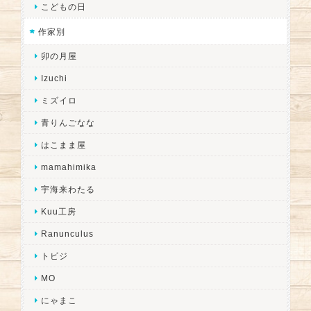
こどもの日
作家別
卯の月屋
Izuchi
ミズイロ
青りんごなな
はこまま屋
mamahimika
宇海来わたる
Kuu工房
Ranunculus
トビジ
MO
にゃまこ