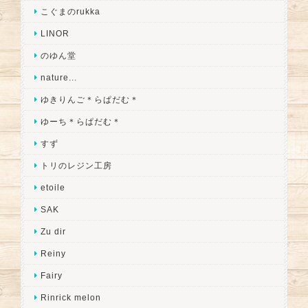
こぐまのrukka
LINOR
のゆん堂
nature...
ゆきりんご＊らぱだむ＊
ゆーち＊らぱだむ＊
すず
トリのレジン工房
etoile
SAK
Zu dir
Reiny
Fairy
Rinrick melon