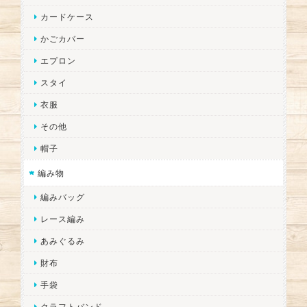
カードケース
かごカバー
エプロン
スタイ
衣服
その他
帽子
編み物
編みバッグ
レース編み
あみぐるみ
財布
手袋
クラフトバンド