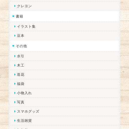
クレヨン
書籍
イラスト集
豆本
その他
水引
木工
造花
福袋
小物入れ
写真
スマホグッズ
生活雑貨