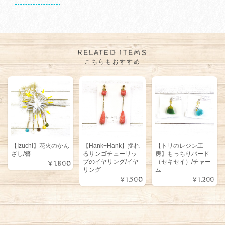
RELATED ITEMS
こちらもおすすめ
【Izuchi】花火のかん
【Hank+Hank】揺れ
【トリのレジン工
ざし/簪
るサンゴチューリッ
房】もっちりバード
プのイヤリング/イヤ
（セキセイ）/チャー
¥1,800
リング
ム
¥1,500
¥1,200