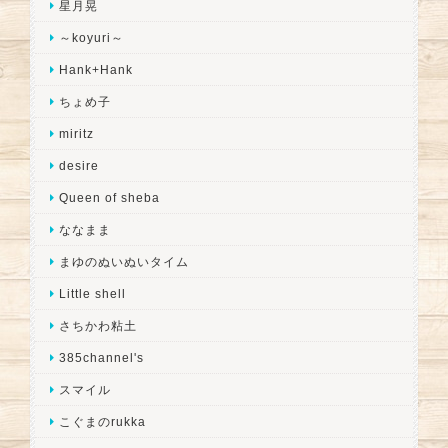
星月晃
～koyuri～
Hank+Hank
ちょめ子
miritz
desire
Queen of sheba
ななまま
まゆのぬいぬいタイム
Little shell
さちかわ粘土
385channel's
スマイル
こぐまのrukka