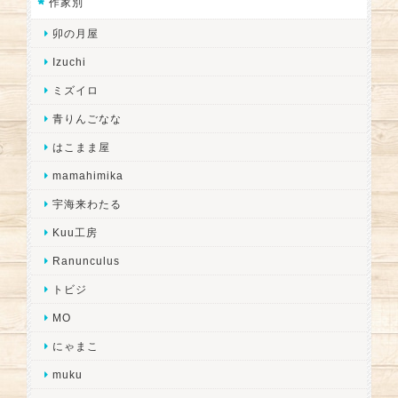
作家別
卯の月屋
Izuchi
ミズイロ
青りんごなな
はこまま屋
mamahimika
宇海来わたる
Kuu工房
Ranunculus
トビジ
MO
にゃまこ
muku