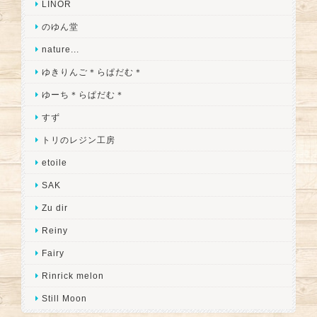
LINOR
のゆん堂
nature...
ゆきりんご＊らぱだむ＊
ゆーち＊らぱだむ＊
すず
トリのレジン工房
etoile
SAK
Zu dir
Reiny
Fairy
Rinrick melon
Still Moon