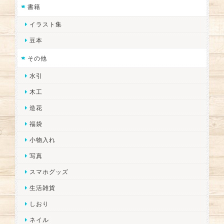
書籍
イラスト集
豆本
その他
水引
木工
造花
福袋
小物入れ
写真
スマホグッズ
生活雑貨
しおり
ネイル