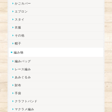
かごカバー
エプロン
スタイ
衣服
その他
帽子
編み物
編みバッグ
レース編み
あみぐるみ
財布
手袋
クラフトバンド
マクラメ編み