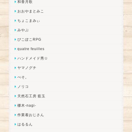
和香月歌
おおやまとみこ
ちょこまみぃ
みやぶ
ぴこぽこRPG
quatre feuilles
ハンドメイド秀☆
ヤマノグチ
ぺそ。
ノリコ
天然石工房 藍玉
梛木-nagi-
作業着おじさん
はるるん