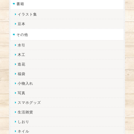
書籍
イラスト集
豆本
その他
水引
木工
造花
福袋
小物入れ
写真
スマホグッズ
生活雑貨
しおり
ネイル