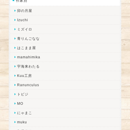
作家別
卯の月屋
Izuchi
ミズイロ
青りんごなな
はこまま屋
mamahimika
宇海来わたる
Kuu工房
Ranunculus
トビジ
MO
にゃまこ
muku