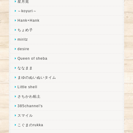
星月晃
～koyuri～
Hank+Hank
ちょめ子
miritz
desire
Queen of sheba
ななまま
まゆのぬいぬいタイム
Little shell
さちかわ粘土
385channel's
スマイル
こぐまのrukka