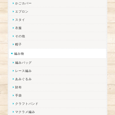
かごカバー
エプロン
スタイ
衣服
その他
帽子
編み物
編みバッグ
レース編み
あみぐるみ
財布
手袋
クラフトバンド
マクラメ編み