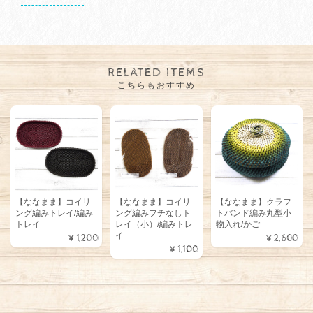
RELATED ITEMS
こちらもおすすめ
【ななまま】コイリ
【ななまま】コイリ
【ななまま】クラフ
ング編みトレイ/編み
ング編みフチなしト
トバンド編み丸型小
トレイ
レイ（小）/編みトレ
物入れ/かご
イ
¥1,200
¥2,600
¥1,100