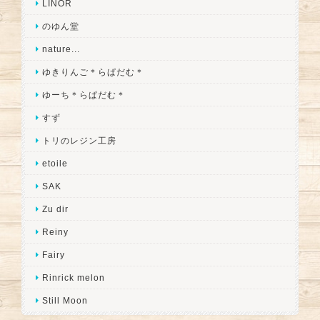
LINOR
のゆん堂
nature...
ゆきりんご＊らぱだむ＊
ゆーち＊らぱだむ＊
すず
トリのレジン工房
etoile
SAK
Zu dir
Reiny
Fairy
Rinrick melon
Still Moon