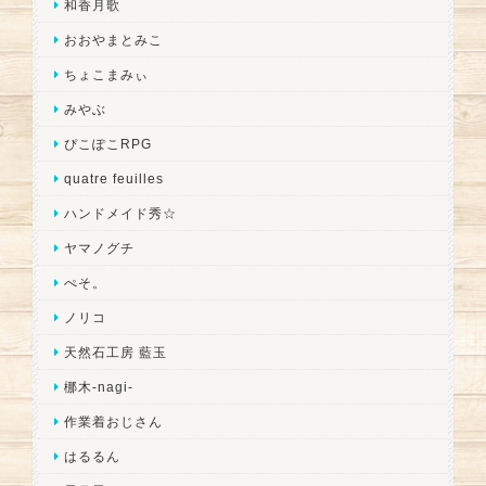
和香月歌
おおやまとみこ
ちょこまみぃ
みやぶ
ぴこぽこRPG
quatre feuilles
ハンドメイド秀☆
ヤマノグチ
ぺそ。
ノリコ
天然石工房 藍玉
梛木-nagi-
作業着おじさん
はるるん